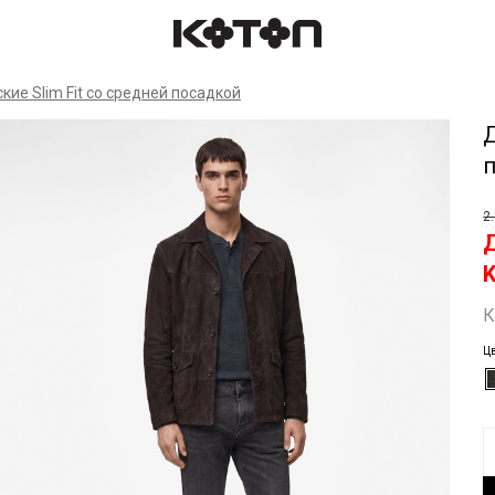
Спр
ие Slim Fit со средней посадкой
Д
2
К
Ц