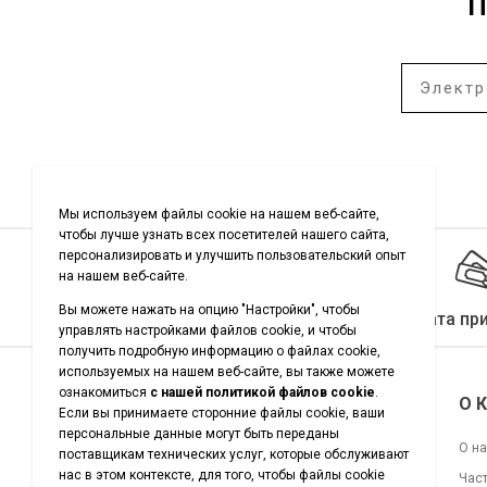
П
Качество гарантировано
Оплата пр
Подписывайтесь на нас
О 
О н
Час