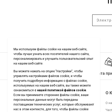
П
Качество гарантировано
Оплата пр
Подписывайтесь на нас
О 
О н
Час