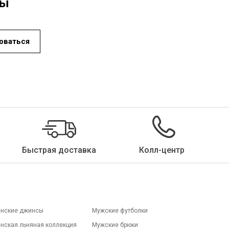
ды
превышайте рекомендуемую на бирке температуру, избегайте глажки участков с
молниями и начинайте глажку, когда изделия слегка влажные. Как и при стирке и
сушке, избегание высоких температур при глажке поможет предотвратить
повреждение структуры изделия.
оваться
Химчистка:
химчистка — метод ухода за изделиями, не подходящими для
машинной или ручной стирки. Этот метод особенно подходит для деликатных
тканей или изделий с ручной вышивкой и декором. Химчистка рекомендуется для
вечерних платьев, костюмов и верхней одежды, которые нельзя стирать вручную
или в машине. Символ химчистки указан в разделе инструкций по уходу на бирке
изделия.
Быстрая доставка
Колл-центр
нские джинсы
Мужские футболки
нская льняная коллекция
Мужские брюки