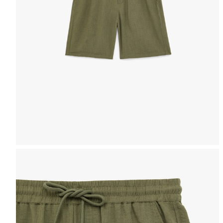
Таблица размеров
ЖЕНЩИНЫ
МУЖЧИНЫ
ДЕВ
Выберите размер
ВЕРХ
ПЛАТЬЯ
КУПАЛ
Вы можете на
РАЗМЕРЫ
ВЕРХ ИЗ
НИЗ
БЮСТГАЛЬТЕРА
ДЕНИМ
Информация о состоянии 
РЕМНИ
зависимости от интервала
Выберите страну
Женщины Верх