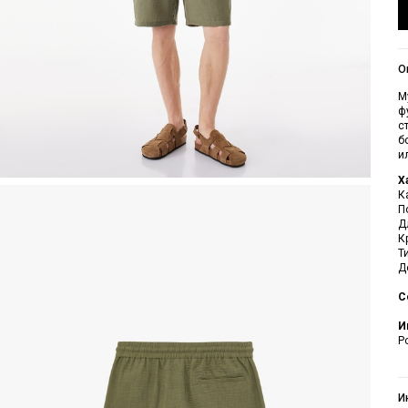
О
М
ф
с
б
и
Х
К
П
Д
К
Т
Д
С
И
Р
И