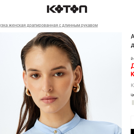
Спр
узка женская драпированная с длинным рукавом
А
2
К
Цв