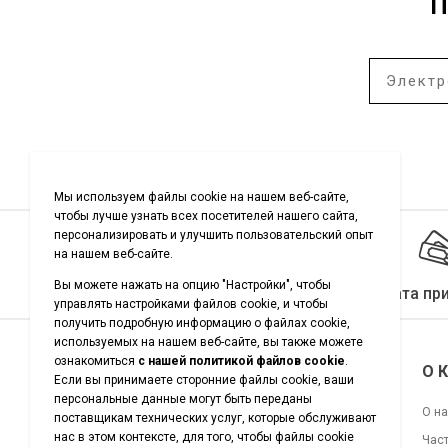
П
Качество гарантировано
Оплата пр
Подписывайтесь на нас
О 
О н
Час