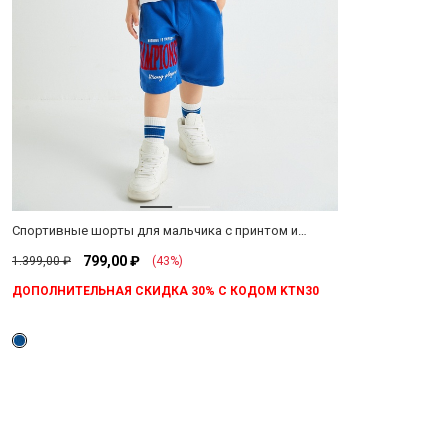
Шорты
(1)
Цена
500
(1)
Размер
₽ -
9-10
1000
Лет
Цвет
₽
(134-
140)
Длина
Бермуды
(1)
Посадка
Талии
Спортивные шорты для мальчика с принтом и
Средняя
(1)
Крой
карманами из хлопка
799,00 ₽
1.399,00 ₽
(43%)
Посадка
ДОПОЛНИТЕЛЬНАЯ СКИДКА 30% С КОДОМ KTN30
Regular
(1)
Fit
Вы можете на
Выберите страну