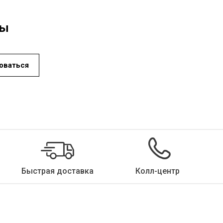
ды
оваться
Быстрая доставка
Колл-центр