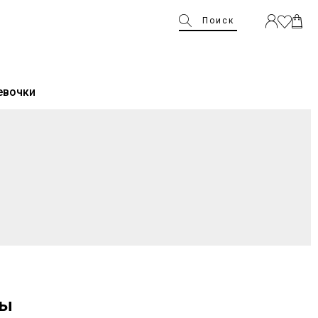
Поиск
евочки
ды