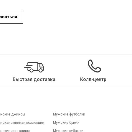
оваться
и городе.
Поиск
Быстрая доставка
Колл-центр
нские джинсы
Мужские футболки
нская льняная коллекция
Мужские брюки
нские лонгсливы
Мужские рубашки