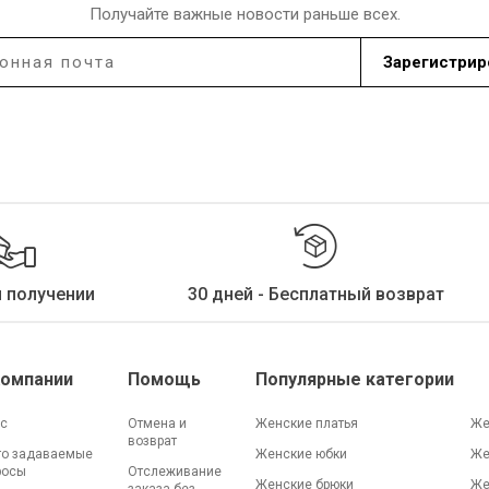
Получайте важные новости раньше всех.
Наши магазины
Зарегистрир
йти нужный магазин KOTON, выбрав информацию о стране 
Предупреждение о наличии
Когда этот продукт будет в
наличии, мы отправим
Выберите город
уведомление на ваш почтовый
адрес
.
Закрыть
и получении
30 дней - Бесплатный возврат
Компании
Помощь
Популярные категории
ас
Отмена и
Женские платья
Же
возврат
то задаваемые
Женские юбки
Же
росы
Отслеживание
Женские брюки
Же