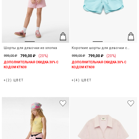
Наши магазины
Вы можете найти нужный магазин KOTON, выбрав
информацию о стране и городе.
Шорты для девочки из хлопка
Короткие шорты для девочки с
Предупреждение о наличии
надписью из хлопка
999,00 ₽
799,00 ₽
(20%)
999,00 ₽
799,00 ₽
(20%)
ДОПОЛНИТЕЛЬНАЯ СКИДКА 30% С
ДОПОЛНИТЕЛЬНАЯ СКИДКА 30% С
Выберите страну
Когда этот продукт будет в
КОДОМ KTN30
КОДОМ KTN30
наличии, мы отправим
уведомление на ваш почтовый
+(2) ЦВЕТ
+(4) ЦВЕТ
адрес
.
Выберите город
Закрыть
Поиск