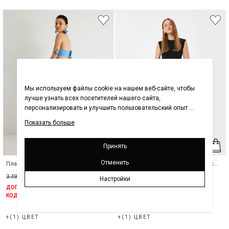
Платье женское из льна с вырезом
Платье женское миди в рубчик с
разрезом
3.499,00 ₽
1.999,00 ₽
(43%)
5.499,00 ₽
1.999,00 ₽
(64%)
ДОПОЛНИТЕЛЬНАЯ СКИДКА 30% С
ДОПОЛНИТЕЛЬНАЯ СКИДКА 30% С
КОДОМ KTN30
КОДОМ KTN30
+(1) ЦВЕТ
+(1) ЦВЕТ