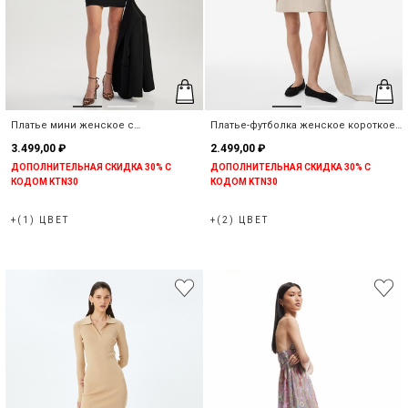
Предупреждение о наличии
Выберите страну
Когда этот продукт будет в
наличии, мы отправим
уведомление на ваш почтовый
адрес
.
Выберите город
Платье мини женское с
Платье-футболка женское короткое
Закрыть
драпировкой
с коротким рукавом
3.499,00 ₽
2.499,00 ₽
ДОПОЛНИТЕЛЬНАЯ СКИДКА 30% С
ДОПОЛНИТЕЛЬНАЯ СКИДКА 30% С
Поиск
КОДОМ KTN30
КОДОМ KTN30
+(1) ЦВЕТ
+(2) ЦВЕТ