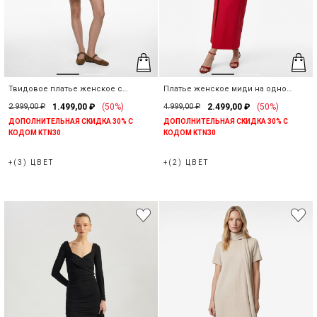
Твидовое платье женское с
Платье женское миди на одно
воланами мини
плечо
2.999,00 ₽
1.499,00 ₽
(50%)
4.999,00 ₽
2.499,00 ₽
(50%)
ДОПОЛНИТЕЛЬНАЯ СКИДКА 30% С
ДОПОЛНИТЕЛЬНАЯ СКИДКА 30% С
КОДОМ KTN30
КОДОМ KTN30
+(3) ЦВЕТ
+(2) ЦВЕТ
Наши магазины
Вы можете найти нужный магазин KOTON, выбрав
информацию о стране и городе.