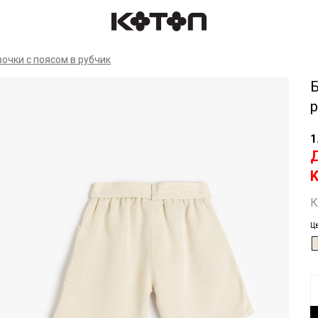
Спр
очки с поясом в рубчик
1
К
Ц