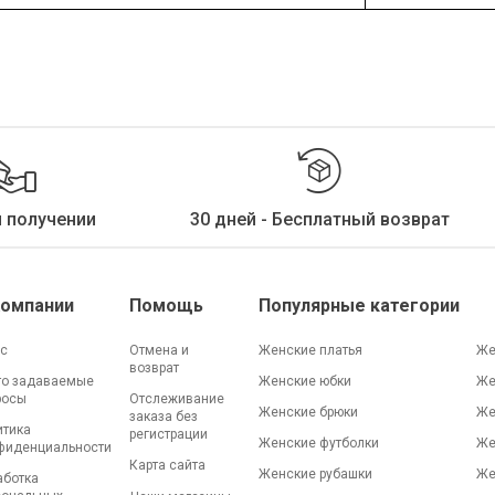
и получении
30 дней - Бесплатный возврат
Компании
Помощь
Популярные категории
ас
Отмена и
Женские платья
Же
возврат
то задаваемые
Женские юбки
Же
росы
Отслеживание
Женские брюки
Же
заказа без
итика
регистрации
Женские футболки
Же
фиденциальности
Карта сайта
Женские рубашки
Же
аботка