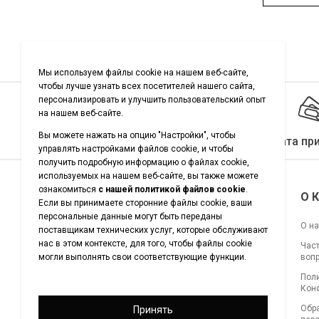
Качество гарантировано
Оплата пр
Подписывайтесь на нас
О 
О н
Час
воп
Загрузите наше приложение
Пол
для покупок
Кон
Обр