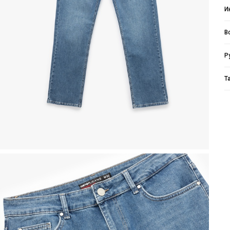
И
В
Р
Т