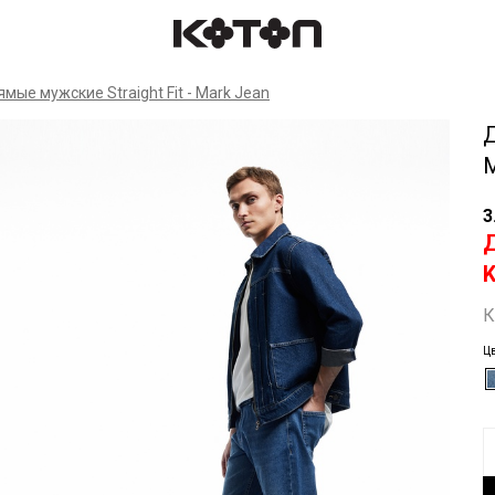
Спр
ые мужские Straight Fit - Mark Jean
Д
M
3
К
Цв