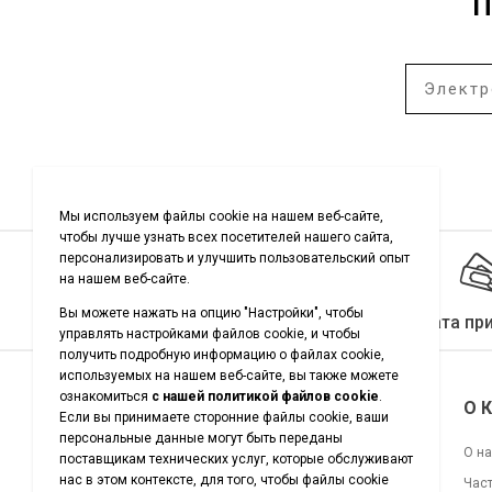
П
Качество гарантировано
Оплата пр
Подписывайтесь на нас
О 
О н
Час