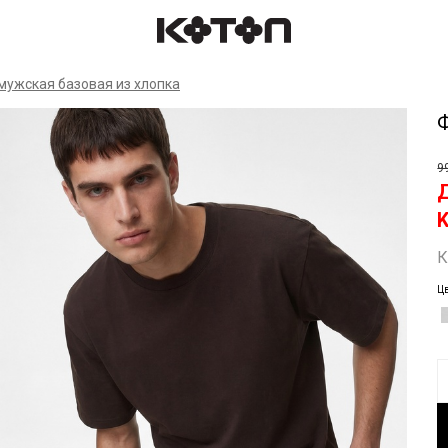
Спр
мужская базовая из хлопка
Ф
9
К
Ц