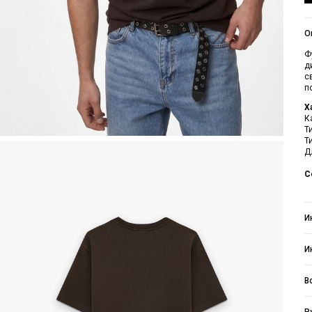
О
Ф
д
с
п
Х
К
Т
Т
Д
С
И
И
В