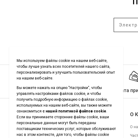
П
Качество гарантировано
Оплата пр
Подписывайтесь на нас
О 
О н
Час