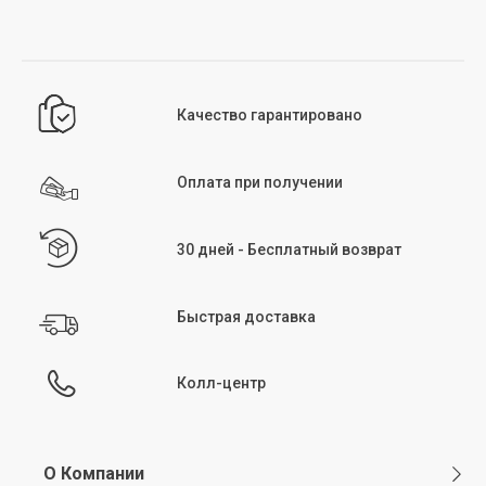
После стирки и сушки начните гладить изделие при температуре,
соответствующей его структуре. Несколько советов: выворачивайте изделия
перед глажкой, не превышайте рекомендуемую на бирке температуру,
избегайте глажки участков с молниями и начинайте глажку, когда изделия
слегка влажные. Как и при стирке и сушке, избегание высоких температур при
глажке поможет предотвратить повреждение структуры изделия.
Качество гарантировано
Химчистка:
химчистка — метод ухода за изделиями, не подходящими для
машинной или ручной стирки. Этот метод особенно подходит для деликатных
тканей или изделий с ручной вышивкой и декором. Химчистка рекомендуется
для вечерних платьев, костюмов и верхней одежды, которые нельзя стирать
Оплата при получении
вручную или в машине. Символ химчистки указан в разделе инструкций по
уходу на бирке изделия.
30 дней - Бесплатный возврат
Быстрая доставка
Колл-центр
О Компании