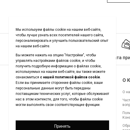
Качество гарантировано
Оплата пр
Подписывайтесь на нас
О 
О н
Час
воп
Загрузите наше приложение
Пол
для покупок
Кон
Обр