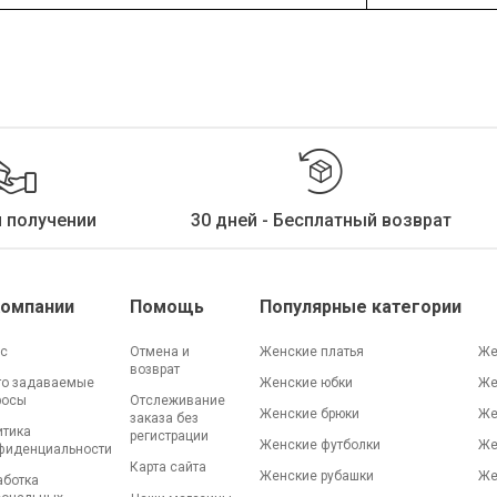
и получении
30 дней - Бесплатный возврат
Компании
Помощь
Популярные категории
ас
Отмена и
Женские платья
Же
возврат
то задаваемые
Женские юбки
Же
росы
Отслеживание
Женские брюки
Же
заказа без
итика
регистрации
Женские футболки
Же
фиденциальности
Карта сайта
Женские рубашки
Же
аботка