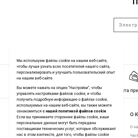
П
Качество гарантировано
Оплата пр
Подписывайтесь на нас
О 
О н
Час