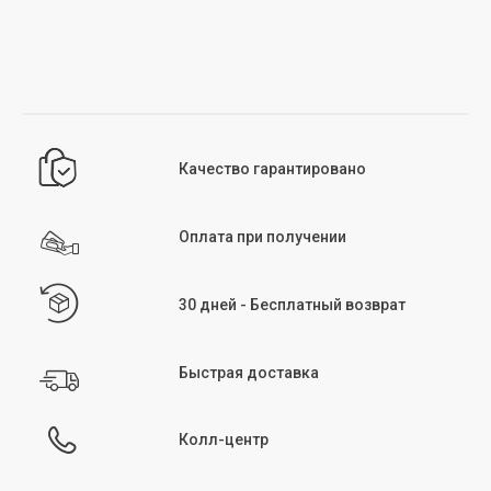
После стирки и сушки начните гладить изделие при температуре,
соответствующей его структуре. Несколько советов: выворачивайте изделия
перед глажкой, не превышайте рекомендуемую на бирке температуру,
избегайте глажки участков с молниями и начинайте глажку, когда изделия
слегка влажные. Как и при стирке и сушке, избегание высоких температур при
глажке поможет предотвратить повреждение структуры изделия.
Химчистка:
химчистка — метод ухода за изделиями, не подходящими для
машинной или ручной стирки. Этот метод особенно подходит для деликатных
тканей или изделий с ручной вышивкой и декором. Химчистка рекомендуется
Качество гарантировано
для вечерних платьев, костюмов и верхней одежды, которые нельзя стирать
вручную или в машине. Символ химчистки указан в разделе инструкций по
уходу на бирке изделия.
Оплата при получении
30 дней - Бесплатный возврат
Быстрая доставка
Колл-центр