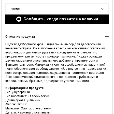
6. Не используйте отбеливатели при стирке:
минимизация использования
химических веществ при уходе за изделиями должна быть вашим приоритетом.
Размер
Мы рекомендуем избегать использования отбеливателей перед стиркой и во
ПОИСК
время стирки, так как они могут повредить не только окружающую среду, но и
вызвать раздражение кожи. Вместо этого используйте пятновыводители и
Сообщить, когда появится в наличии
продукты с натуральными ингредиентами. Таким образом, вы сможете
сохранить цвет, текстуру и дизайн ваших изделий, а также защитить себя и
окружающую среду от вредного воздействия отбеливателей.
7. Выворачивайте изделия с принтами и вышивкой перед стиркой и
Описание продукта
глажкой:
еще один важный шаг в уходе за изделиями — выворачивание вещей с
принтами, пайетками и вышивкой перед каждой стиркой и глажкой. Особенно
Пиджак двубортного кроя — идеальный выбор для делового или
изделия с вышивкой и декором требуют особой бережности, так как часто
вечернего образа. Он выполнен в классическом стиле с отложным
изготавливаются вручную. Выворачивая изделия, вы сохраняете их цвет и
воротником и длинными рукавами со спущенным плечом, что
рисунок, а также защищаете от возможных механических повреждений. Этот
придает ему элегантность и комфорт при носке. Пиджак оснащен
метод позволяет сохранять первоначальный вид ваших вещей даже после
двумя карманами с клапанами, что добавляет практичности и
множества стирок.
функциональности. Материал из хлопка с добавлением эластичной
ткани обеспечивает свободу движений, а внутренняя подкладка из
полиэстера создает приятное ощущение на протяжении всего дня.
ТРИ ОСНОВНЫХ ЭТАПА УХОДА ЗА ИЗДЕЛИЯМИ
Этот классический пиджак отлично сочетается с рубашками и
классическими брюками, подчеркивая утонченный стиль.
1. Стирка:
правильное выполнение инструкций по стирке, указанных на бирках
изделий и одежды, является важным шагом в защите окружающей среды и
Информация о продукте
природных ресурсов. Первый шаг в нашем трехэтапном процессе ухода —
Тип: Двубортный
стирать одежду и изделия только тогда, когда это действительно необходимо.
Тип воротника: Классический
Чрезмерная стирка, глажка и уход могут со временем повредить структуру и
Длина рукава: Длинный
форму ваших изделий. Затем определите правильный метод стирки в
Добавлено в корзину
Фасон: Slim Fit
зависимости от состава ткани и дизайна изделия. Инструкции на бирках
помогут вам выбрать подходящий режим стирки. Рассмотрите наиболее часто
Материал: Хлопок с эластаном
Наши магазины
используемые методы стирки:
Детали: Карманы с клапанами