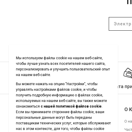
П
Качество гарантировано
Оплата пр
Подписывайтесь на нас
О 
О н
Час