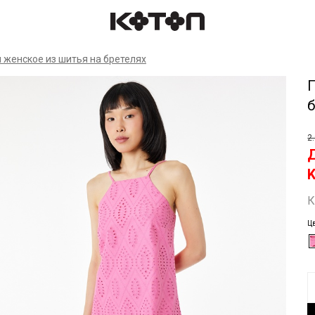
Спр
 женское из шитья на бретелях
2
К
Цв