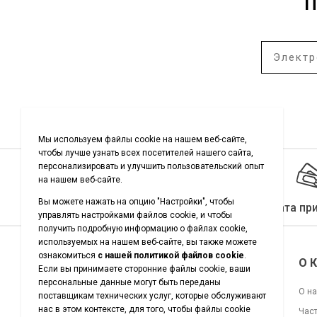
П
Качество гарантировано
Оплата пр
Подписывайтесь на нас
О 
О н
Час