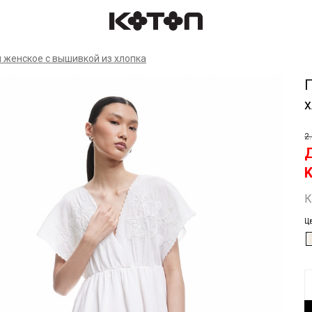
Спр
 женское с вышивкой из хлопка
2
К
Ц