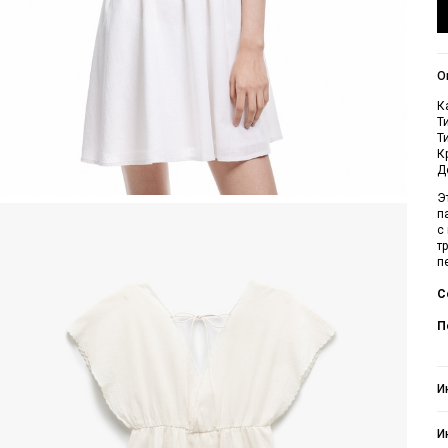
О
К
Т
Т
К
Д
Э
п
с
т
п
С
П
И
И