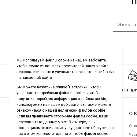
П
Качество гарантировано
Оплата пр
Подписывайтесь на нас
О 
О н
Час