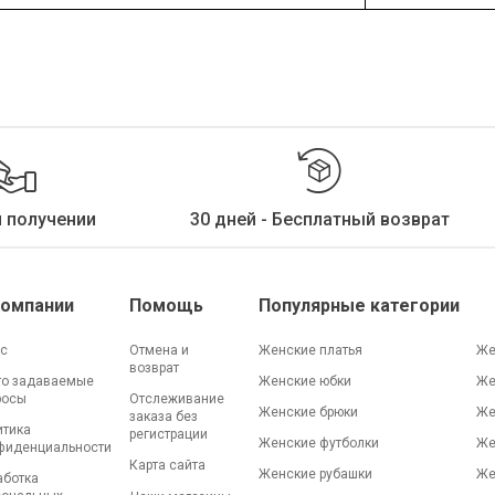
и получении
30 дней - Бесплатный возврат
Компании
Помощь
Популярные категории
ас
Отмена и
Женские платья
Же
возврат
то задаваемые
Женские юбки
Же
росы
Отслеживание
Женские брюки
Же
заказа без
итика
регистрации
Женские футболки
Же
фиденциальности
Карта сайта
Женские рубашки
Же
аботка