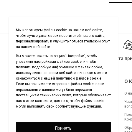
Качество гарантировано
Оплата пр
Подписывайтесь на нас
О 
О н
Час
воп
Загрузите наше приложение
Пол
для покупок
Кон
Обр