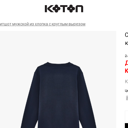
Спр
итшот мужской из хлопка с круглым вырезом
2
К
Цв