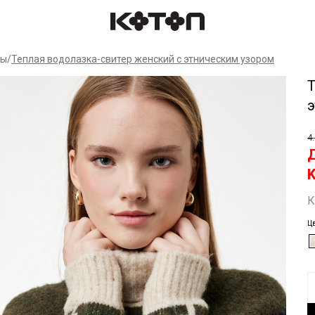
Спр
ры
/
Теплая водолазка-свитер женский с этническим узором
4
К
Ц