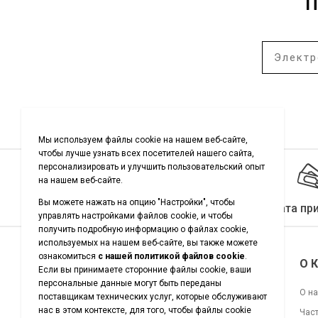
П
Качество гарантировано
Оплата пр
Подписывайтесь на нас
О 
О н
Час