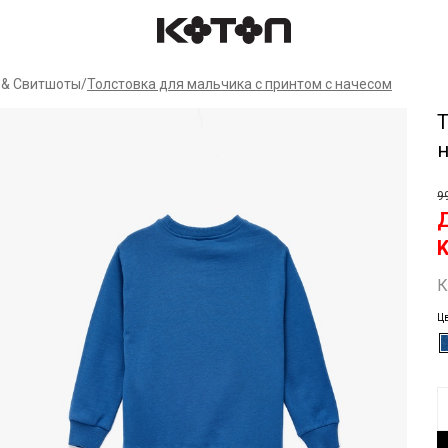
Спр
 & Свитшоты
/
Толстовка для мальчика с принтом с начесом
Т
9
К
Ц