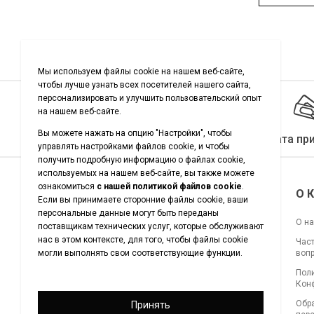
Качество гарантировано
Оплата пр
Подписывайтесь на нас
О 
О н
Час
воп
Загрузите наше приложение
Пол
для покупок
Кон
Обр