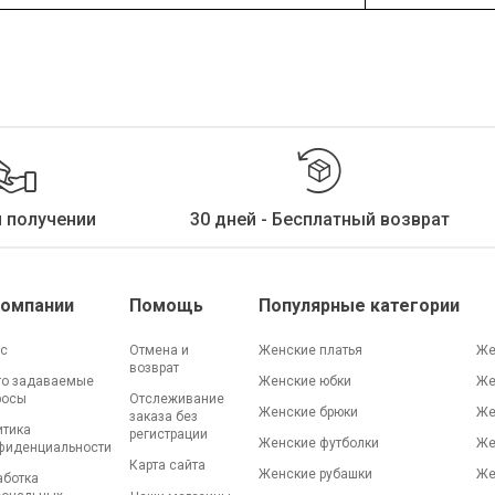
и получении
30 дней - Бесплатный возврат
Компании
Помощь
Популярные категории
ас
Отмена и
Женские платья
Же
возврат
то задаваемые
Женские юбки
Же
росы
Отслеживание
Женские брюки
Же
заказа без
итика
регистрации
Женские футболки
Же
фиденциальности
Карта сайта
Женские рубашки
Же
аботка