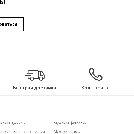
ды
превышайте рекомендуемую на бирке температуру, избегайте глажки участков с
молниями и начинайте глажку, когда изделия слегка влажные. Как и при стирке и
сушке, избегание высоких температур при глажке поможет предотвратить
повреждение структуры изделия.
оваться
Химчистка:
химчистка — метод ухода за изделиями, не подходящими для
машинной или ручной стирки. Этот метод особенно подходит для деликатных
тканей или изделий с ручной вышивкой и декором. Химчистка рекомендуется для
вечерних платьев, костюмов и верхней одежды, которые нельзя стирать вручную
или в машине. Символ химчистки указан в разделе инструкций по уходу на бирке
изделия.
Быстрая доставка
Колл-центр
нские джинсы
Мужские футболки
нская льняная коллекция
Мужские брюки