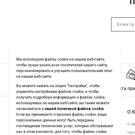
П
Качество гарантировано
Оплата пр
Подписывайтесь на нас
О 
О н
Час