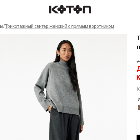
Спр
ры
/
Трикотажный свитер женский с прямым воротником
3
К
Ц