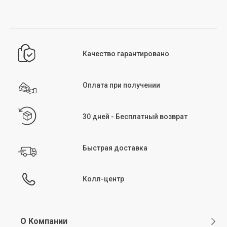
После стирки и сушки начните гладить изделие при температуре,
соответствующей его структуре. Несколько советов: выворачивайте изделия
перед глажкой, не превышайте рекомендуемую на бирке температуру,
избегайте глажки участков с молниями и начинайте глажку, когда изделия
слегка влажные. Как и при стирке и сушке, избегание высоких температур при
глажке поможет предотвратить повреждение структуры изделия.
Качество гарантировано
Химчистка:
химчистка — метод ухода за изделиями, не подходящими для
машинной или ручной стирки. Этот метод особенно подходит для деликатных
тканей или изделий с ручной вышивкой и декором. Химчистка рекомендуется
для вечерних платьев, костюмов и верхней одежды, которые нельзя стирать
Оплата при получении
вручную или в машине. Символ химчистки указан в разделе инструкций по
уходу на бирке изделия.
30 дней - Бесплатный возврат
Быстрая доставка
Колл-центр
О Компании