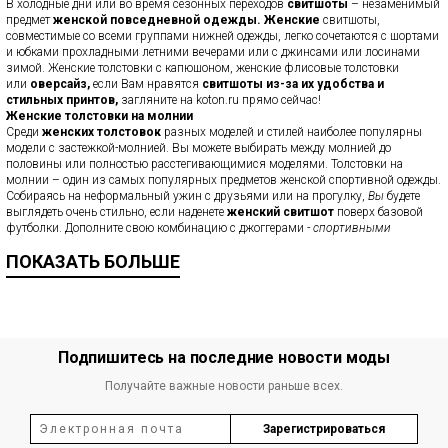
В холодные дни или во время сезонных переходов
свитшоты
– незаменимый
предмет
женской повседневной одежды. Женские
свитшоты,
совместимые со всеми группами нижней одежды, легко сочетаются с шортами
и юбками прохладными летними вечерами или с джинсами или лосинами
зимой. Женские толстовки с капюшоном, женские флисовые толстовки
или
оверсайз,
если Вам нравятся
свитшоты из-за их удобства и
стильных принтов,
загляните на koton.ru прямо сейчас!
Женские толстовки на молнии
Среди
женских толстовок
разных моделей и стилей наиболее популярны
модели с застежкой-молнией. Вы можете выбирать между молнией до
половины или полностью расстегивающимися моделями. Толстовки на
молнии – один из самых популярных предметов женской спортивной одежды.
Собираясь на неформальный ужин с друзьями или на прогулку,
Вы
будете
выглядеть очень стильно, если наденете
женский свитшот
поверх базовой
футболки. Дополните свою комбинацию с джоггерами -
спортивными
штанами
или джинсами - скинни, выбор за Вами! Преимущество
женской
ПОКАЗАТЬ БОЛЬШЕ
толстовки на молнии в том, что ее
можно легко снять после ношения и
продолжить день в футболке, когда станет жарко. Ознакомьтесь с нашей
коллекцией ярких и оригинальных женских толстовок!
Модели женских толстовок оверсайз
Невозможно остаться равнодушным к тренду оверсайз! Коллекция оверсайз
Koton включает в себя стильные футболки и
рубашки оверсайз
. Также Вы
Подпишитесь на последние новости моды
можете найти
и оверсайз толстовки
, особенно стильные в сочетании с
лосинами и мини-шортами. Толстовки стали залогом комфорта и стиля в
Получайте важные новости раньше всех.
женской одежде. Это один из самых удобных предметов повседневной одежды,
будь то для занятия спортом, встречи с друзьями или шоппинг. Женские
толстовки оверсайз, принтованные или базовые с карманами-кенгуру. Вы
Зарегистрироваться
можете комбинировать
женские длинные модели свитшотов
как туники и