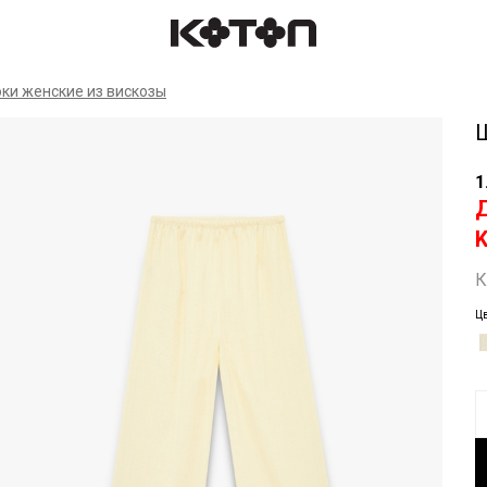
Спр
ки женские из вискозы
1
К
Ц