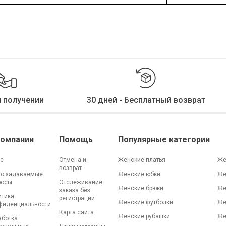
и получении
30 дней - Бесплатный возврат
Компании
Помощь
Популярные категории
ас
Отмена и
Женские платья
Же
возврат
то задаваемые
Женские юбки
Же
росы
Отслеживание
Женские брюки
Же
заказа без
итика
регистрации
Женские футболки
Же
фиденциальности
Карта сайта
Женские рубашки
Же
аботка