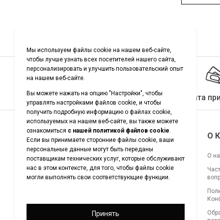
Качество гарантировано
Оплата пр
Подписывайтесь на нас
О 
О н
Час
воп
Загрузите наше приложение
Пол
для покупок
Кон
Обр