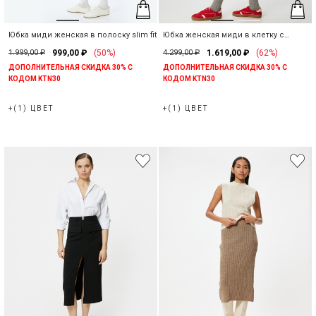
Юбка миди женская в полоску slim fit
Юбка женская миди в клетку с
ремнем
1.999,00 ₽
999,00 ₽
(50%)
4.299,00 ₽
1.619,00 ₽
(62%)
ДОПОЛНИТЕЛЬНАЯ СКИДКА 30% С
ДОПОЛНИТЕЛЬНАЯ СКИДКА 30% С
КОДОМ KTN30
КОДОМ KTN30
+(1) ЦВЕТ
+(1) ЦВЕТ
Наши магазины
Вы можете найти нужный магазин KOTON, выбрав
информацию о стране и городе.
Предупреждение о наличии
Выберите страну
Когда этот продукт будет в
наличии, мы отправим
уведомление на ваш почтовый
адрес
.
Выберите город